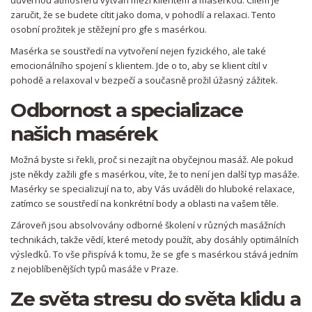
důvěrnou atmosféru vytváří mezi klientem a masérkou. Cílem je
zaručit, že se budete cítit jako doma, v pohodlí a relaxaci. Tento
osobní prožitek je stěžejní pro gfe s masérkou.
Masérka se soustředí na vytvoření nejen fyzického, ale také
emocionálního spojení s klientem. Jde o to, aby se klient cítil v
pohodě a relaxoval v bezpečí a současně prožil úžasný zážitek.
Odbornost a specializace
našich masérek
Možná byste si řekli, proč si nezajít na obyčejnou masáž. Ale pokud
jste někdy zažili gfe s masérkou, víte, že to není jen další typ masáže.
Masérky se specializují na to, aby Vás uváděli do hluboké relaxace,
zatímco se soustředí na konkrétní body a oblasti na vašem těle.
Zároveň jsou absolvovány odborné školení v různých masážních
technikách, takže vědí, které metody použít, aby dosáhly optimálních
výsledků. To vše přispívá k tomu, že se gfe s masérkou stává jedním
z nejoblíbenějších typů masáže v Praze.
Ze světa stresu do světa klidu a