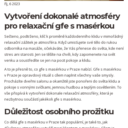
říj, 6 2023
Vytvoření dokonalé atmosféry
pro relaxační gfe s masérkou
Sečteno, podtrženo, klíč k proměně každodenního klidu v mimořádný
relaxační zážitek je atmosféra. Když umisťujete své tělo do rukou
odborníka na masáže, očekáváte, že Vás přenese do světa, kde není
stres ani starosti. Jen se těšíte na chvíli, kdy zapomenete na svět
venku a soustředíte se jen na pocit pokoje a klidu.
A to je přesně to, co gfe s masérkou v Praze nabízí. Gfe s masérkou
v Praze je opravdový rituál s cílem naplnit všechny vaše smysly.
Procházíte dveřmi salonu a okamžitě jste ponořeni do světa klidu a
pokoje s vonnými svíčkami, jemnou hudbou a teplým osvětlením. To
vše přispívá k vytvoření dokonale relaxační atmosféry, která je
nezbytnou součástí jakékoli gfe s masérkou.
Důležitost osobního prožitku
Co dělá gfe s masérkou v Praze tak populární, je také to, jak