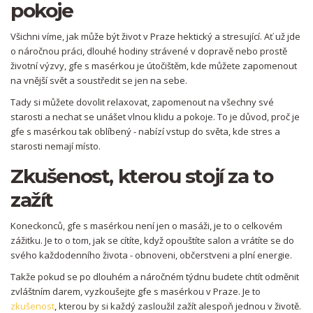
pokoje
Všichni víme, jak může být život v Praze hektický a stresující. Ať už jde
o náročnou práci, dlouhé hodiny strávené v dopravě nebo prostě
životní výzvy, gfe s masérkou je útočištěm, kde můžete zapomenout
na vnější svět a soustředit se jen na sebe.
Tady si můžete dovolit relaxovat, zapomenout na všechny své
starosti a nechat se unášet vlnou klidu a pokoje. To je důvod, proč je
gfe s masérkou tak oblíbený - nabízí vstup do světa, kde stres a
starosti nemají místo.
Zkušenost, kterou stojí za to
zažít
Koneckonců, gfe s masérkou není jen o masáži, je to o celkovém
zážitku. Je to o tom, jak se cítíte, když opouštíte salon a vrátíte se do
svého každodenního života - obnoveni, občerstveni a plní energie.
Takže pokud se po dlouhém a náročném týdnu budete chtít odměnit
zvláštním darem, vyzkoušejte gfe s masérkou v Praze. Je to
zkušenost
, kterou by si každý zasloužil zažít alespoň jednou v životě.