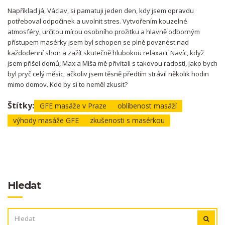
Například já, Václav, si pamatuji jeden den, kdy jsem opravdu
potřeboval odpočinek a uvolnit stres. Vytvořením kouzelné
atmosféry, určitou mírou osobního prožitku a hlavně odborným
přístupem masérky jsem byl schopen se plně povznést nad
každodenní shon a zažít skutečně hlubokou relaxaci. Navíc, když
jsem přišel domů, Max a Míša mě přivítali s takovou radostí, jako bych
byl pryč celý měsíc, ačkoliv jsem těsně předtím strávil několik hodin
mimo domov. Kdo by si to neměl zkusit?
Štítky:
GFE masáže v Praze
oblíbenost masáží
výhody masáže GFE
zkušenosti s masérkou
Hledat
VYHLEDÁVÁNÍ: