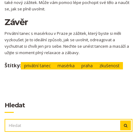
také nový zážitek. Může vám pomoci lépe pochopit své tělo a naučit
se, jak se plně uvolnit.
Závěr
Privátní tanec s masérkou v Praze je zážitek, který byste si měli
vyzkoušet. Je to ideální způsob, jak se uvolnit, odreagovat a
vychutnat si chvíli jen pro sebe. Nechte se unést tancem a masáží a
užijte si moment plný relaxace a zábavy.
Štítky:
privátní tanec
masérka
praha
zkušenost
Hledat
VYHLEDÁVÁNÍ: