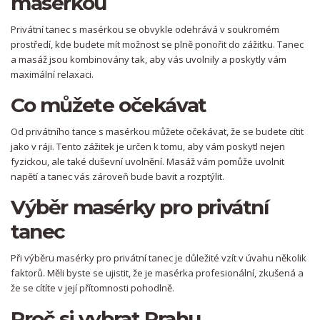
masérkou
Privátní tanec s masérkou se obvykle odehrává v soukromém
prostředí, kde budete mít možnost se plně ponořit do zážitku. Tanec
a masáž jsou kombinovány tak, aby vás uvolnily a poskytly vám
maximální relaxaci.
Co můžete očekávat
Od privátního tance s masérkou můžete očekávat, že se budete cítit
jako v ráji. Tento zážitek je určen k tomu, aby vám poskytl nejen
fyzickou, ale také duševní uvolnění. Masáž vám pomůže uvolnit
napětí a tanec vás zároveň bude bavit a rozptýlit.
Výběr masérky pro privátní
tanec
Při výběru masérky pro privátní tanec je důležité vzít v úvahu několik
faktorů. Měli byste se ujistit, že je masérka profesionální, zkušená a
že se cítíte v její přítomnosti pohodlně.
Proč si vybrat Prahu