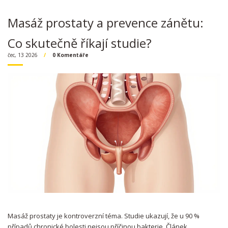
Masáž prostaty a prevence zánětu:
Co skutečně říkají studie?
čec, 13 2026
0 Komentáře
Masáž prostaty je kontroverzní téma. Studie ukazují, že u 90 %
případů chronické bolesti nejsou příčinou bakterie. Článek