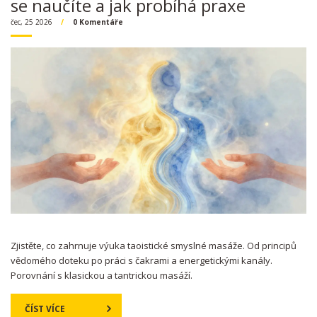
se naučíte a jak probíhá praxe
čec, 25 2026
0 Komentáře
Zjistěte, co zahrnuje výuka taoistické smyslné masáže. Od principů
vědomého doteku po práci s čakrami a energetickými kanály.
Porovnání s klasickou a tantrickou masáží.
ČÍST VÍCE