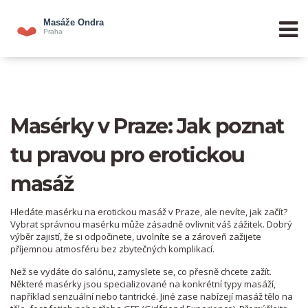
Masérky v Praze: Jak poznat
tu pravou pro erotickou
masáž
Hledáte masérku na erotickou masáž v Praze, ale nevíte, jak začít?
Vybrat správnou masérku může zásadně ovlivnit váš zážitek. Dobrý
výběr zajistí, že si odpočinete, uvolníte se a zároveň zažijete
příjemnou atmosféru bez zbytečných komplikací.
Než se vydáte do salónu, zamyslete se, co přesně chcete zažít.
Některé masérky jsou specializované na konkrétní typy masáží,
například senzuální nebo tantrické. Jiné zase nabízejí masáž tělo na