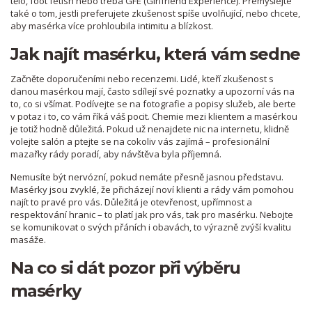
tělo, foot fetish nebo třeba GFE (Girlfriend Experience). Přemýšlejte
také o tom, jestli preferujete zkušenost spíše uvolňující, nebo chcete,
aby masérka více prohloubila intimitu a blízkost.
Jak najít masérku, která vám sedne
Začněte doporučeními nebo recenzemi. Lidé, kteří zkušenost s
danou masérkou mají, často sdílejí své poznatky a upozorní vás na
to, co si všímat. Podívejte se na fotografie a popisy služeb, ale berte
v potaz i to, co vám říká váš pocit. Chemie mezi klientem a masérkou
je totiž hodně důležitá. Pokud už nenajdete nic na internetu, klidně
volejte salón a ptejte se na cokoliv vás zajímá – profesionální
mazařky rády poradí, aby návštěva byla příjemná.
Nemusíte být nervózní, pokud nemáte přesně jasnou představu.
Masérky jsou zvyklé, že přicházejí noví klienti a rády vám pomohou
najít to pravé pro vás. Důležitá je otevřenost, upřímnost a
respektování hranic – to platí jak pro vás, tak pro masérku. Nebojte
se komunikovat o svých přáních i obavách, to výrazně zvýší kvalitu
masáže.
Na co si dát pozor při výběru
masérky