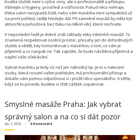
Kvalita služeb není o výšce ceny, ale o profesionalitě a přístupu.
Všímejte si hygieny, prostředí a vstřícnosti. Pokud něco nehraje,
třeba salon nevypadá čistě, nebo vám masérka není sympatická už
na první pohled, raději hledejte dál. Při samotné masáži by měla být
atmosféra pohodová, bez tlaku na několi věcí, které nechcete.
V neposlední řadě je dobré znát základy etiky intimních masáží. To
znamená respektovat osobní prostor, přesahy jen do dohodnutých
služeb a vědět, kdy komunikovat s masérkou o tom, co vám je
příjemné a co naopak ne. Tak zajistíte, že bude návštěva příjemná a
naplní vaše očekávání.
Vybrat masérku je tedy víc než jen náhodný tip. Je to o nalezení
osoby, která rozumí vašim potřebám, má profesionální přístup a
dokáže vám pomoci odpočinout si i prožít něco speciálního. A věřte,
když se to povede, budete si chtít zážitek zopakovat.
Smyslné masáže Praha: Jak vybrat
správný salon a na co si dát pozor
čec, 5 2025
0 Komentáře