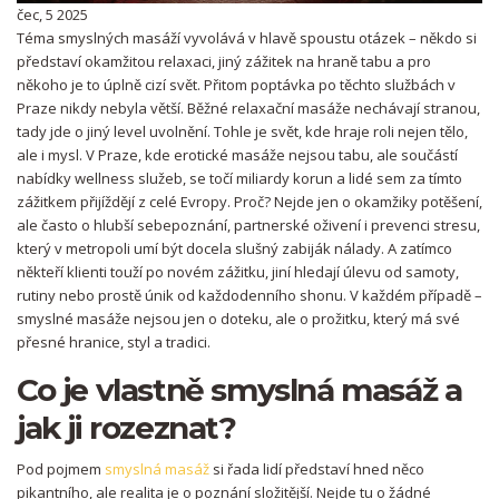
čec, 5 2025
Téma smyslných masáží vyvolává v hlavě spoustu otázek – někdo si
představí okamžitou relaxaci, jiný zážitek na hraně tabu a pro
někoho je to úplně cizí svět. Přitom poptávka po těchto službách v
Praze nikdy nebyla větší. Běžné relaxační masáže nechávají stranou,
tady jde o jiný level uvolnění. Tohle je svět, kde hraje roli nejen tělo,
ale i mysl. V Praze, kde erotické masáže nejsou tabu, ale součástí
nabídky wellness služeb, se točí miliardy korun a lidé sem za tímto
zážitkem přijíždějí z celé Evropy. Proč? Nejde jen o okamžiky potěšení,
ale často o hlubší sebepoznání, partnerské oživení i prevenci stresu,
který v metropoli umí být docela slušný zabiják nálady. A zatímco
někteří klienti touží po novém zážitku, jiní hledají úlevu od samoty,
rutiny nebo prostě únik od každodenního shonu. V každém případě –
smyslné masáže nejsou jen o doteku, ale o prožitku, který má své
přesné hranice, styl a tradici.
Co je vlastně smyslná masáž a
jak ji rozeznat?
Pod pojmem
smyslná masáž
si řada lidí představí hned něco
pikantního, ale realita je o poznání složitější. Nejde tu o žádné