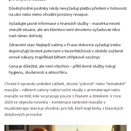
Důvěryhodné podniky nikdy nevyžadují platbu předem v hotovosti
na ulici nebo mimo oficiální prostory recepce.
Vyžadujte jasné informace o hranicích služby – masérka nesmí
zneužít situace, ale ani klientovi není dovoleno vyžadovat něco
nad rámec dohody.
Zdravotní stav: Nejlepší salóny v Praze dokonce vyžadují (nebo
doporučují) čerstvé potvrzení o bezinfekčnosti v období zvýšené
virové nákazy (například během chřipkové sezóny).
Cena je důležitá, ale není všechno – příliš levné služby riskují
hygienu, zkušenosti a atmosféru.
Chcete-li opravdu unikátní zážitek, zkuste “párové” nebo “tematické”
masáže – některé salony nabízí noční rituály s aromaterapií nebo
masáže ve tmě, kde se pracuje pouze s hlasem a dotekem. V roce
2024 se objevila novinka – kombinace tantrické masáže s
muzikoterapií, která je vhodná i pro lidi, kteří mají bloky z klasických
dotykových procedur.