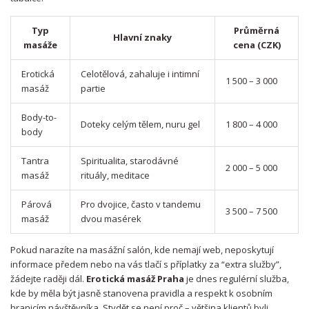
Typ
Průměrná
Hlavní znaky
masáže
cena (CZK)
Erotická
Celotělová, zahaluje i intimní
1 500 – 3 000
masáž
partie
Body-to-
Doteky celým tělem, nuru gel
1 800 – 4 000
body
Tantra
Spiritualita, starodávné
2 000 – 5 000
masáž
rituály, meditace
Párová
Pro dvojice, často v tandemu
3 500 – 7 500
masáž
dvou masérek
Pokud narazíte na masážní salón, kde nemají web, neposkytují
informace předem nebo na vás tlačí s příplatky za “extra služby”,
žádejte raději dál.
Erotická masáž Praha
je dnes regulérní služba,
kde by měla být jasně stanovena pravidla a respekt k osobním
hranicím návštěvníka. Stydět se není proč – většina klientů byli