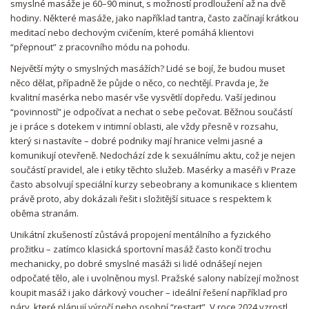
smyslné masáže je 60–90 minut, s možností prodloužení až na dvě
hodiny. Některé masáže, jako například tantra, často začínají krátkou
meditací nebo dechovým cvičením, které pomáhá klientovi
“přepnout” z pracovního módu na pohodu.
Největší mýty o smyslných masážích? Lidé se bojí, že budou muset
něco dělat, případně že půjde o něco, co nechtějí. Pravda je, že
kvalitní masérka nebo masér vše vysvětlí dopředu. Vaší jedinou
“povinností” je odpočívat a nechat o sebe pečovat. Běžnou součástí
je i práce s dotekem v intimní oblasti, ale vždy přesně v rozsahu,
který si nastavíte – dobré podniky mají hranice velmi jasné a
komunikují otevřeně. Nedochází zde k sexuálnímu aktu, což je nejen
součástí pravidel, ale i etiky těchto služeb. Masérky a maséři v Praze
často absolvují speciální kurzy sebeobrany a komunikace s klientem
právě proto, aby dokázali řešit i složitější situace s respektem k
oběma stranám.
Unikátní zkušeností zůstává propojení mentálního a fyzického
prožitku – zatímco klasická sportovní masáž často končí trochu
mechanicky, po dobré smyslné masáži si lidé odnášejí nejen
odpočaté tělo, ale i uvolněnou mysl. Pražské salony nabízejí možnost
koupit masáž i jako dárkový voucher – ideální řešení například pro
páry, které plánují výročí nebo osobní “restart”. V roce 2024 vzrostl