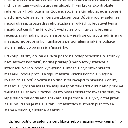
nich garantuje vysokou úroveň služeb. První krok? Zkontrolujte
reference – hodnocení na Google, sociální sítě nebo specializované
platformy, kde se sdílejí čerstvé zkušenosti. Důvěryhodný salon se
nebojí ukázat prostředí svého studia na fotkách, představit tým a
nabídnout ceník “na férovku”. Vyplatí se promluvit si předem s
recepcí, zjistit, jaká pravidla salon drží – jestli se opravdu jedná jen o
masáže, jak probíhá komunikace s personálem a jaká je politika
storna nebo volba maséra/masérky.
Při koupi služby online dávejte pozor na poloprofesionální stránky
bez jasných kontaktů, hodně překlepů nebo fotky stažené z
internetu. Solidní podniky většinou umožňují vybrat konkrétní
masérku podle profilu a typu masáže. Krátká kontrola: Většina
kvalitních salonů dokáže nabídnout na recepci minimálně 3 druhy
masáží a vybrané masérky mají alespoň základní kurz nebo praxi ve
wellness službách. Otázkou často bývá i diskrétnost – tady platí, že
lepší salon má oddělenou čekárnu a personál je zvyklý držet jazyk
za zuby. Praha je malá, a tak i v masážních službách platí “co se
stane v salonu, zůstane v salonu”.
Upřednostňujte salóny s certifikací nebo vlastním výcvikem přímo
pro smyslné masáže.