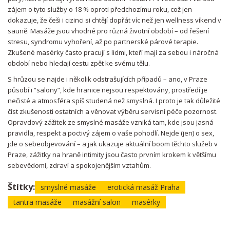
zájem o tyto služby o 18 % oproti předchozímu roku, což jen
dokazuje, že češi i cizinci si chtějí dopřát víc než jen wellness víkend v
sauně. Masáže jsou vhodné pro různá životní období – od řešení
stresu, syndromu vyhoření, až po partnerské párové terapie.
Zkušené masérky často pracují s lidmi, kteří mají za sebou i náročná
období nebo hledají cestu zpět ke svému tělu.
S hrůzou se najde i několik odstrašujících případů – ano, v Praze
působí i “salony”, kde hranice nejsou respektovány, prostředí je
nečisté a atmosféra spíš studená než smyslná. I proto je tak důležité
číst zkušenosti ostatních a věnovat výběru servisní péče pozornost.
Opravdový zážitek ze smyslné masáže vzniká tam, kde jsou jasná
pravidla, respekt a poctivý zájem o vaše pohodlí. Nejde (jen) o sex,
jde o sebeobjevování – a jak ukazuje aktuální boom těchto služeb v
Praze, zážitky na hraně intimity jsou často prvním krokem k většímu
sebevědomí, zdraví a spokojenějším vztahům.
Štítky:
smyslné masáže
erotická masáž Praha
tantra masáže
masážní salon
masérky