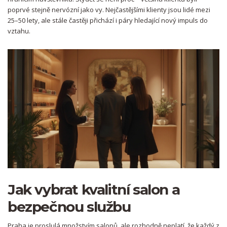
poprvé stejně nervózní jako vy. Nejčastějšími klienty jsou lidé mezi
25–50 lety, ale stále častěji přichází i páry hledající nový impuls do
vztahu.
Jak vybrat kvalitní salon a
bezpečnou službu
Praha je proslulá množstvím salonů, ale rozhodně neplatí, že každý z