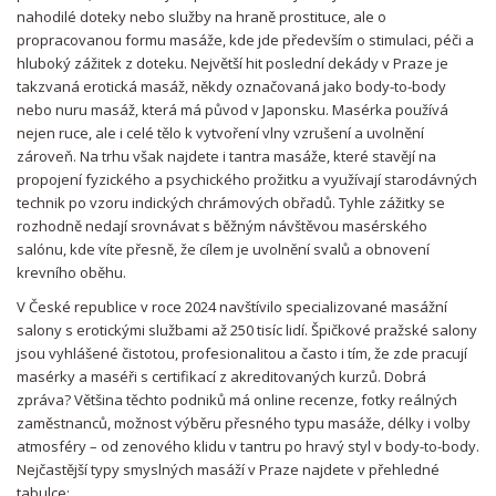
nahodilé doteky nebo služby na hraně prostituce, ale o
propracovanou formu masáže, kde jde především o stimulaci, péči a
hluboký zážitek z doteku. Největší hit poslední dekády v Praze je
takzvaná erotická masáž, někdy označovaná jako body-to-body
nebo nuru masáž, která má původ v Japonsku. Masérka používá
nejen ruce, ale i celé tělo k vytvoření vlny vzrušení a uvolnění
zároveň. Na trhu však najdete i tantra masáže, které stavějí na
propojení fyzického a psychického prožitku a využívají starodávných
technik po vzoru indických chrámových obřadů. Tyhle zážitky se
rozhodně nedají srovnávat s běžným návštěvou masérského
salónu, kde víte přesně, že cílem je uvolnění svalů a obnovení
krevního oběhu.
V České republice v roce 2024 navštívilo specializované masážní
salony s erotickými službami až 250 tisíc lidí. Špičkové pražské salony
jsou vyhlášené čistotou, profesionalitou a často i tím, že zde pracují
masérky a maséři s certifikací z akreditovaných kurzů. Dobrá
zpráva? Většina těchto podniků má online recenze, fotky reálných
zaměstnanců, možnost výběru přesného typu masáže, délky i volby
atmosféry – od zenového klidu v tantru po hravý styl v body-to-body.
Nejčastější typy smyslných masáží v Praze najdete v přehledné
tabulce: