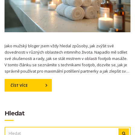
Jako mužský bloger jsem vždy hledal způsoby, jak zvýšit své
dovednosti v různých oblastech intimního života. Napadlo mě sdílet
své zkušenosti a rady, jak se stát mistrem v oblasti footjob masáže.
V tomto článku se seznámíte s technikami footjob, dozvíte se, jak je
správně používat pro maximální potěšení partnerky a jak zlepšit své
dovednosti v této oblasti. Chceš být opravdovým mistrem? Připoj se
ke mně a objev nový rozměr intimitě.
ČÍST VÍCE
Hledat
VYHLEDÁVÁNÍ: