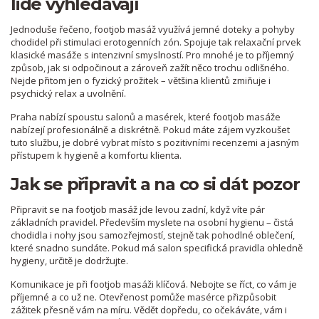
lidé vyhledávají
Jednoduše řečeno, footjob masáž využívá jemné doteky a pohyby
chodidel při stimulaci erotogenních zón. Spojuje tak relaxační prvek
klasické masáže s intenzivní smyslností. Pro mnohé je to příjemný
způsob, jak si odpočinout a zároveň zažít něco trochu odlišného.
Nejde přitom jen o fyzický prožitek – většina klientů zmiňuje i
psychický relax a uvolnění.
Praha nabízí spoustu salonů a masérek, které footjob masáže
nabízejí profesionálně a diskrétně. Pokud máte zájem vyzkoušet
tuto službu, je dobré vybrat místo s pozitivními recenzemi a jasným
přístupem k hygieně a komfortu klienta.
Jak se připravit a na co si dát pozor
Připravit se na footjob masáž jde levou zadní, když víte pár
základních pravidel. Především myslete na osobní hygienu – čistá
chodidla i nohy jsou samozřejmostí, stejně tak pohodlné oblečení,
které snadno sundáte. Pokud má salon specifická pravidla ohledně
hygieny, určitě je dodržujte.
Komunikace je při footjob masáži klíčová. Nebojte se říct, co vám je
příjemné a co už ne. Otevřenost pomůže masérce přizpůsobit
zážitek přesně vám na míru. Vědět dopředu, co očekáváte, vám i