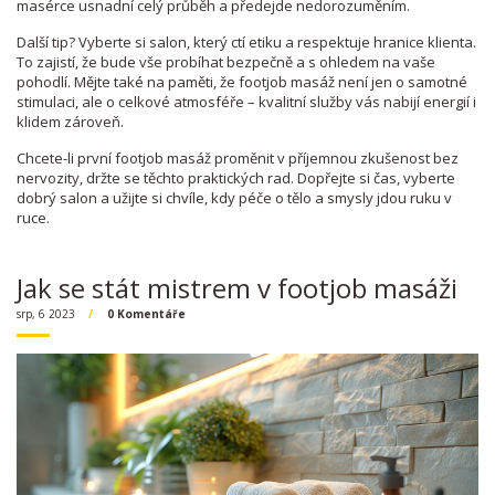
masérce usnadní celý průběh a předejde nedorozuměním.
Další tip? Vyberte si salon, který ctí etiku a respektuje hranice klienta.
To zajistí, že bude vše probíhat bezpečně a s ohledem na vaše
pohodlí. Mějte také na paměti, že footjob masáž není jen o samotné
stimulaci, ale o celkové atmosféře – kvalitní služby vás nabijí energií i
klidem zároveň.
Chcete-li první footjob masáž proměnit v příjemnou zkušenost bez
nervozity, držte se těchto praktických rad. Dopřejte si čas, vyberte
dobrý salon a užijte si chvíle, kdy péče o tělo a smysly jdou ruku v
ruce.
Jak se stát mistrem v footjob masáži
srp, 6 2023
0 Komentáře