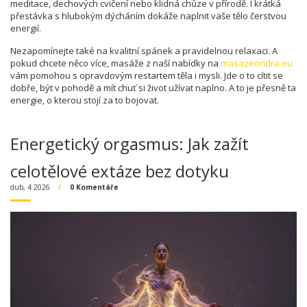
meditace, dechových cvičení nebo klidná chůze v přírodě. I krátká
přestávka s hlubokým dýcháním dokáže naplnit vaše tělo čerstvou
energií.
Nezapomínejte také na kvalitní spánek a pravidelnou relaxaci. A
pokud chcete něco více, masáže z naší nabídky na
masazeondra.eu
vám pomohou s opravdovým restartem těla i mysli. Jde o to cítit se
dobře, být v pohodě a mít chuť si život užívat naplno. A to je přesně ta
energie, o kterou stojí za to bojovat.
Energetický orgasmus: Jak zažít
celotělové extáze bez dotyku
dub, 4 2026
0 Komentáře