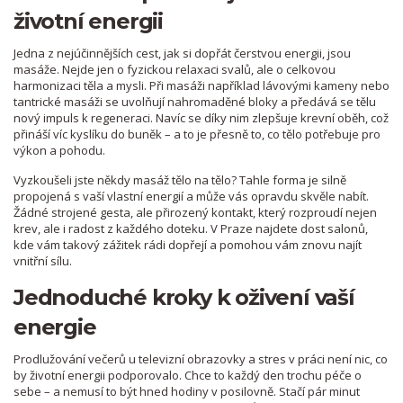
životní energii
Jedna z nejúčinnějších cest, jak si dopřát čerstvou energii, jsou
masáže. Nejde jen o fyzickou relaxaci svalů, ale o celkovou
harmonizaci těla a mysli. Při masáži například lávovými kameny nebo
tantrické masáži se uvolňují nahromaděné bloky a předává se tělu
nový impuls k regeneraci. Navíc se díky nim zlepšuje krevní oběh, což
přináší víc kyslíku do buněk – a to je přesně to, co tělo potřebuje pro
výkon a pohodu.
Vyzkoušeli jste někdy masáž tělo na tělo? Tahle forma je silně
propojená s vaší vlastní energií a může vás opravdu skvěle nabít.
Žádné strojené gesta, ale přirozený kontakt, který rozproudí nejen
krev, ale i radost z každého doteku. V Praze najdete dost salonů,
kde vám takový zážitek rádi dopřejí a pomohou vám znovu najít
vnitřní sílu.
Jednoduché kroky k oživení vaší
energie
Prodlužování večerů u televizní obrazovky a stres v práci není nic, co
by životní energii podporovalo. Chce to každý den trochu péče o
sebe – a nemusí to být hned hodiny v posilovně. Stačí pár minut