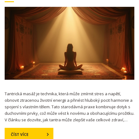
Tantrická masáž je technika, která může zmírnit stres a napětí,
obnovit ztracenou životní energii a přinést hluboký pocit harmonie a
spojení s vlastním tělem. Tato starodávná praxe kombinuje dotyk s
duchovními prvky, což může vést k novému a obohacujícímu prožitku.
V článku se dozvíte, jak tantra může zlepšit vaše celkové zdraví,
přinést větší radost a naplnění v každodenním životě. Podělíme se
také o praktické tipy, jak začít s tantrickou masáží doma.
ČÍST VÍCE