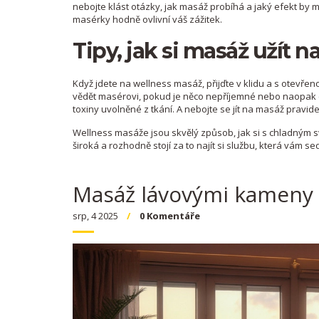
nebojte klást otázky, jak masáž probíhá a jaký efekt by m
masérky hodně ovlivní váš zážitek.
Tipy, jak si masáž užít n
Když jdete na wellness masáž, přijďte v klidu a s otevře
vědět masérovi, pokud je něco nepříjemné nebo naopak chc
toxiny uvolněné z tkání. A nebojte se jít na masáž pravide
Wellness masáže jsou skvělý způsob, jak si s chladným sv
široká a rozhodně stojí za to najít si službu, která vám 
Masáž lávovými kameny P
srp, 4 2025
0 Komentáře