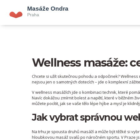
Wellness masáže: ces
Chcete si užít skutečnou pohodu a odpočinek? Wellness ma
nejsou jen o samotných dotecích – jde o komplexní zážite
V wellness masážích jde o kombinaci technik, které pomáh
Navíc dokážou zmírnit bolest a napětí, které v běžném ži
můžete pocítit, jak se vaše tělo lépe hýbe a mysl je klidnějš
Jak vybrat správnou we
Na trhu je spousta druhů masáží a může být těžké si vybrat
hloubkovou masáž svalů po náročném sportu. V Praze jsou