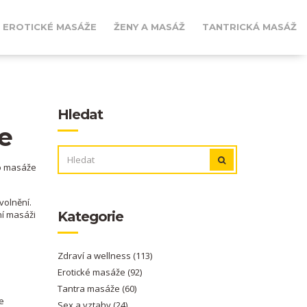
EROTICKÉ MASÁŽE
ŽENY A MASÁŽ
TANTRICKÁ MASÁŽ
Hledat
še
VYHLEDÁVÁNÍ:
to masáže
volnění.
ní masáži
Kategorie
Zdraví a wellness
(113)
Erotické masáže
(92)
Tantra masáže
(60)
e
Sex a vztahy
(24)