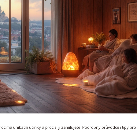
č má unikátní účinky a proč si ji zamilujete. Podrobný průvodce i tipy pro