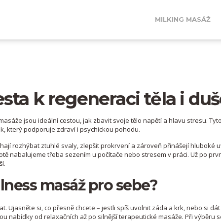
MILKING MASÁŽ
ta k regeneraci těla i du
sáže jsou ideální cestou, jak zbavit svoje tělo napětí a hlavu stresu. Ty
k, který podporuje zdraví i psychickou pohodu.
ají rozhýbat ztuhlé svaly, zlepšit prokrvení a zároveň přinášejí hluboké u
votě nabalujeme třeba sezením u počítače nebo stresem v práci. Už po prv
í.
llness masáž pro sebe?
. Ujasněte si, co přesně chcete – jestli spíš uvolnit záda a krk, nebo si dát
 nabídky od relaxačních až po silnější terapeutické masáže. Při výběru s