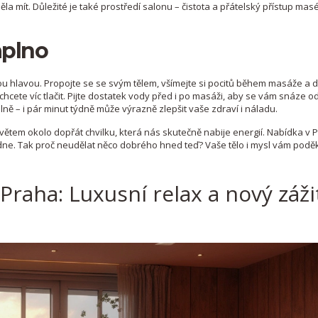
ěla mít. Důležité je také prostředí salonu – čistota a přátelský přístup ma
aplno
nou hlavou. Propojte se se svým tělem, všímejte si pocitů během masáže a d
ete víc tlačit. Pijte dostatek vody před i po masáži, aby se vám snáze od
lně – i pár minut týdně může výrazně zlepšit vaše zdraví i náladu.
ětem okolo dopřát chvilku, která nás skutečně nabije energií. Nabídka v P
sedne. Tak proč neudělat něco dobrého hned teď? Vaše tělo i mysl vám poděk
raha: Luxusní relax a nový záži