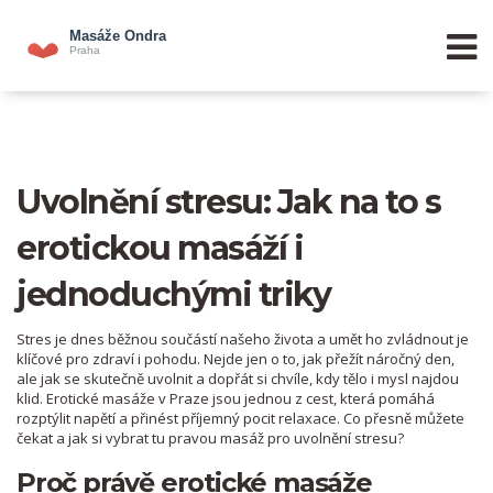
Uvolnění stresu: Jak na to s
erotickou masáží i
jednoduchými triky
Stres je dnes běžnou součástí našeho života a umět ho zvládnout je
klíčové pro zdraví i pohodu. Nejde jen o to, jak přežít náročný den,
ale jak se skutečně uvolnit a dopřát si chvíle, kdy tělo i mysl najdou
klid. Erotické masáže v Praze jsou jednou z cest, která pomáhá
rozptýlit napětí a přinést příjemný pocit relaxace. Co přesně můžete
čekat a jak si vybrat tu pravou masáž pro uvolnění stresu?
Proč právě erotické masáže