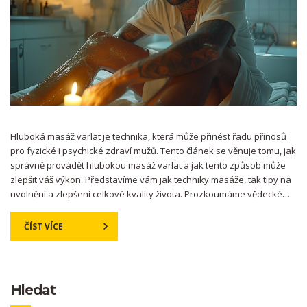
Hluboká masáž varlat je technika, která může přinést řadu přínosů
pro fyzické i psychické zdraví mužů. Tento článek se věnuje tomu, jak
správně provádět hlubokou masáž varlat a jak tento způsob může
zlepšit váš výkon. Představíme vám jak techniky masáže, tak tipy na
uvolnění a zlepšení celkové kvality života. Prozkoumáme vědecké
důkazy a nabídneme konkrétní kroky, jak získat z této techniky
maximum.
ČÍST VÍCE
Hledat