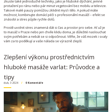
zkuste také jednoduché techniky, jako je hluboké dýchání, jemné
protažení po ránu nebo pár minut vegetování bez mobilu a televize.
Takové malé pauzy pomůžou zklidnit mysl i tělo. A pokud máte
možnost, kombinujte domácí péči s profesionální masáží – efekt se
znásobí a stres půjde rychle dolů.
Prostě uvolnit stres znamená dát si čas a prostor pro sebe. Ať už je
to masáž v Praze nebo jen chvíle klidu doma, je důležité naslouchat
svým potřebám a nebát se si odpočinout. Věřte, že váš mozek i svaly
vám za to poděkují a vaše nálada se výrazně zlepší.
Zlepšení výkonu prostřednictvím
hluboké masáže varlat: Průvodce a
tipy
dub, 3 2024
0 Komentáře