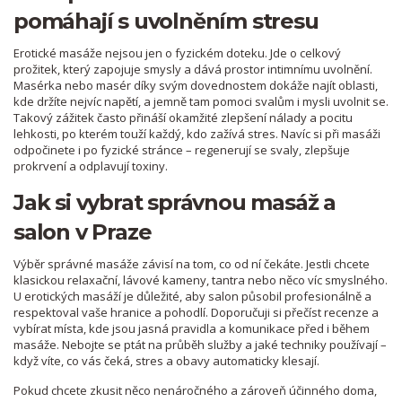
pomáhají s uvolněním stresu
Erotické masáže nejsou jen o fyzickém doteku. Jde o celkový
prožitek, který zapojuje smysly a dává prostor intimnímu uvolnění.
Masérka nebo masér díky svým dovednostem dokáže najít oblasti,
kde držíte nejvíc napětí, a jemně tam pomoci svalům i mysli uvolnit se.
Takový zážitek často přináší okamžité zlepšení nálady a pocitu
lehkosti, po kterém touží každý, kdo zažívá stres. Navíc si při masáži
odpočinete i po fyzické stránce – regenerují se svaly, zlepšuje
prokrvení a odplavují toxiny.
Jak si vybrat správnou masáž a
salon v Praze
Výběr správné masáže závisí na tom, co od ní čekáte. Jestli chcete
klasickou relaxační, lávové kameny, tantra nebo něco víc smyslného.
U erotických masáží je důležité, aby salon působil profesionálně a
respektoval vaše hranice a pohodlí. Doporučuji si přečíst recenze a
vybírat místa, kde jsou jasná pravidla a komunikace před i během
masáže. Nebojte se ptát na průběh služby a jaké techniky používají –
když víte, co vás čeká, stres a obavy automaticky klesají.
Pokud chcete zkusit něco nenáročného a zároveň účinného doma,