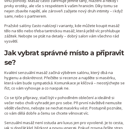
vlnu pohody. Masáž často zahrnuje jemné tahy, hlazení a někdy i
prvky erotiky, ale vše s respektem k vašim hranicím. Díky tomu se
nejen zbavíte napětí, ale zároveň zažijete nový druh intimity – i když
sami, nebo s partnerem.
Pražské salóny často nabízejí i varianty, kde můžete koupit masáž
tělo na tělo nebo třeba tantrickou masáž, která ještě víc prohlubuje
zážitek. Nebojte se ptát na detaily – dobrý salon vám všechno rád
vysvětlí.
Jak vybrat správné místo a připravit
se?
Kvalitní senzuální masáž začíná výběrem salónu, který dbá na
hygienu a diskrétnost. Přečtěte si recenze a najděte si masérku,
která vám bude sympatická. Komunikace je klíčová – neostýchejte se
říct, co vám vyhovuje a co naopak ne.
Co se týče přípravy, stačí být v pohodlném oblečení a ideálně si
večer nebo chvíli vyhradit jen pro sebe. Při první návštěvě nemusíte
vědět všechno, nebojte se nechat masérku vést. Postupně poznáte,
co vám dělá dobře a čemu se chcete věnovat víc.
Senzuální masáž není ostuda ani luxus jen pro vyvolené. Je to cesta,
jak si dopřát klid, blízkost a novou energii. Pokud zrovna řešíte stres