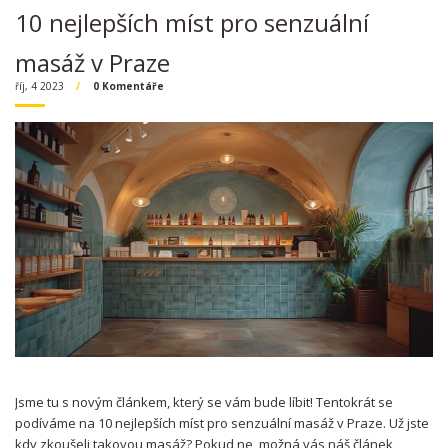
10 nejlepších míst pro senzuální
masáž v Praze
říj, 4 2023
0 Komentáře
Jsme tu s novým článkem, který se vám bude líbit! Tentokrát se
podíváme na 10 nejlepších míst pro senzuální masáž v Praze. Už jste
kdy zkoušeli takovou masáž? Pokud ne, možná vás náš článek