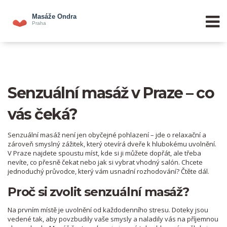
Senzuální masáž v Praze – co
vás čeká?
Senzuální masáž není jen obyčejné pohlazení – jde o relaxační a
zároveň smyslný zážitek, který otevírá dveře k hlubokému uvolnění.
V Praze najdete spoustu míst, kde si ji můžete dopřát, ale třeba
nevíte, co přesně čekat nebo jak si vybrat vhodný salón. Chcete
jednoduchý průvodce, který vám usnadní rozhodování? Čtěte dál.
Proč si zvolit senzuální masáž?
Na prvním místě je uvolnění od každodenního stresu. Doteky jsou
vedené tak, aby povzbudily vaše smysly a naladily vás na příjemnou