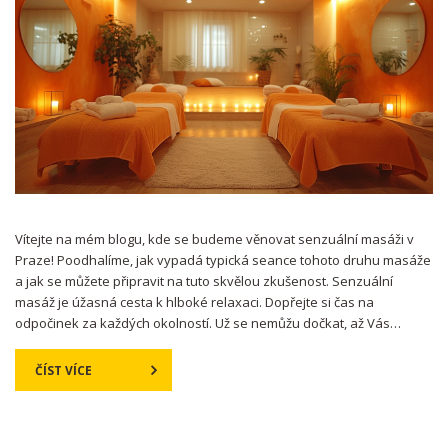
Vítejte na mém blogu, kde se budeme věnovat senzuální masáži v
Praze! Poodhalíme, jak vypadá typická seance tohoto druhu masáže
a jak se můžete připravit na tuto skvělou zkušenost. Senzuální
masáž je úžasná cesta k hlboké relaxaci. Dopřejte si čas na
odpočinek za každých okolností. Už se nemůžu dočkat, až Vás
provedu světem wellness a senzuální masáže!
ČÍST VÍCE