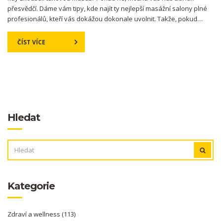
přesvědčí. Dáme vám tipy, kde najít ty nejlepší masážní salony plné
profesionálů, kteří vás dokážou dokonale uvolnit. Takže, pokud
hledáte nový způsob, jak si užít svůj volný čas v Praze, určitě si náš
článek nenechte ujít!
ČÍST VÍCE
Hledat
VYHLEDÁVÁNÍ:
Kategorie
Zdraví a wellness
(113)