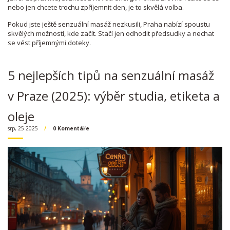
nebo jen chcete trochu zpříjemnit den, je to skvělá volba.
Pokud jste ještě senzuální masáž nezkusili, Praha nabízí spoustu
skvělých možností, kde začít. Stačí jen odhodit předsudky a nechat
se vést příjemnými doteky.
5 nejlepších tipů na senzuální masáž
v Praze (2025): výběr studia, etiketa a
oleje
srp, 25 2025
0 Komentáře