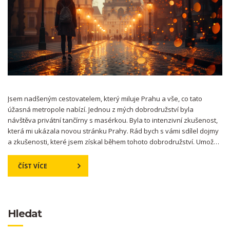
Jsem nadšeným cestovatelem, který miluje Prahu a vše, co tato
úžasná metropole nabízí. Jednou z mých dobrodružství byla
návštěva privátní tančírny s masérkou. Byla to intenzivní zkušenost,
která mi ukázala novou stránku Prahy. Rád bych s vámi sdílel dojmy
a zkušenosti, které jsem získal během tohoto dobrodružství. Umožní
vám to nahlédnout do světa privátního tance a masáže v Praze.
ČÍST VÍCE
Hledat