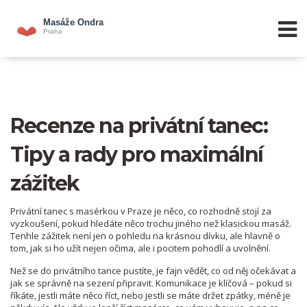
Recenze na privátní tanec:
Tipy a rady pro maximální
zážitek
Privátní tanec s masérkou v Praze je něco, co rozhodně stojí za
vyzkoušení, pokud hledáte něco trochu jiného než klasickou masáž.
Tenhle zážitek není jen o pohledu na krásnou dívku, ale hlavně o
tom, jak si ho užít nejen očima, ale i pocitem pohodlí a uvolnění.
Než se do privátního tance pustíte, je fajn vědět, co od něj očekávat a
jak se správně na sezení připravit. Komunikace je klíčová – pokud si
říkáte, jestli máte něco říct, nebo jestli se máte držet zpátky, méně je