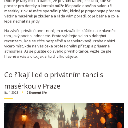
Dobré je taky mít na paměti, že privátní tanec je služba, kde se
prostor pro doteky a kontakt může lišit podle daného salonu či
masérky. Pokud máte speciální přání, klidně je projednejte předem.
Většina masérek je zkušená a ráda vám poradí, co je běžné a co je
lepší nechat na jindy.
Na závěr, privátní tanec není jen o vizuálním zážitku, ale hlavně o
tom, jaký pocit si odnesete. Proto vybírejte salon s dobrými
recenzemi, kde se cítíte bezpečně a respektovaně. Praha nabízí
vícero míst, kde na vás čeká profesionální přístup a příjemná
atmosféra. Až se pustíte do svého prvního tance, vězte, že jde
hlavně o vás a o to, jak si tu chvilku užijete.
Co říkají lidé o privátním tanci s
masérkou v Praze
lis, 1 2023
0 Komentáře