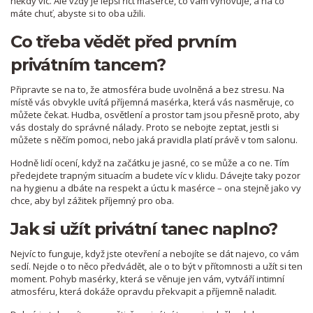
někdy víc. Ale vždy je lepší říct masérce, co vám vyhovuje, a na co
máte chuť, abyste si to oba užili.
Co třeba vědět před prvním
privátním tancem?
Připravte se na to, že atmosféra bude uvolněná a bez stresu. Na
místě vás obvykle uvítá příjemná masérka, která vás nasměruje, co
můžete čekat. Hudba, osvětlení a prostor tam jsou přesně proto, aby
vás dostaly do správné nálady. Proto se nebojte zeptat, jestli si
můžete s něčím pomoci, nebo jaká pravidla platí právě v tom salonu.
Hodně lidí ocení, když na začátku je jasné, co se může a co ne. Tím
předejdete trapným situacím a budete víc v klidu. Dávejte taky pozor
na hygienu a dbáte na respekt a úctu k masérce – ona stejně jako vy
chce, aby byl zážitek příjemný pro oba.
Jak si užít privátní tanec naplno?
Nejvíc to funguje, když jste otevření a nebojíte se dát najevo, co vám
sedí. Nejde o to něco předvádět, ale o to být v přítomnosti a užít si ten
moment. Pohyb masérky, která se věnuje jen vám, vytváří intimní
atmosféru, která dokáže opravdu překvapit a příjemně naladit.