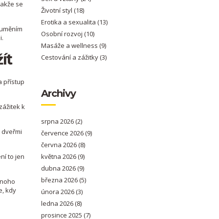
takže se
Životní styl
(18)
Erotika a sexualita
(13)
ozuměním
Osobní rozvoj
(10)
i.
Masáže a wellness
(9)
ít
Cestování a zážitky
(3)
a přístup
Archivy
zážitek k
srpna 2026
(2)
a dveřmi
července 2026
(9)
června 2026
(8)
ní to jen
května 2026
(9)
dubna 2026
(9)
března 2026
(5)
mnoho
e, kdy
února 2026
(3)
ledna 2026
(8)
prosince 2025
(7)