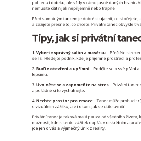
pohledu i doteku, ale vždy v rámci jasně daných hranic. 
nemusíte cítit nijak nepříjemně nebo trapně.
Před samotným tancem je dobré si ujasnit, co si přeje
a zažijete přesně to, co chcete. Privátní tanec obvykle trv
Tipy, jak si privátní ta
1.
Vyberte správný salón a masérku
– Přečtěte si recen
se liší. Hledejte podnik, kde je příjemné prostředí a profe
2.
Buďte otevření a upřímní
– Podělte se o své přání a
lepšímu.
3.
Uvolněte se a zapomeňte na stres
– Privátní tanec
a pořádně si to vychutnejte.
4.
Nechte prostor pro emoce
– Tanec může probudit rů
o vizuálním zážitku, ale i o tom, jak se cítíte uvnitř.
Privátní tanec je taková malá pauza od všedního života,
možností, kde si tento zážitek dopřát v diskrétním a profe
jde jen o vás a výjimečný únik z reality.