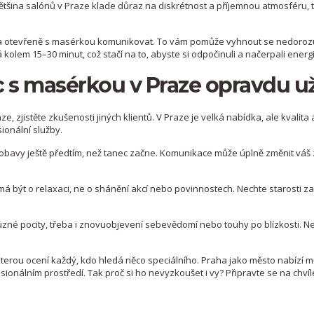
Většina salónů v Praze klade důraz na diskrétnost a příjemnou atmosféru, 
te, a otevřeně s masérkou komunikovat. To vám pomůže vyhnout se nedor
á kolem 15–30 minut, což stačí na to, abyste si odpočinuli a načerpali energi
nec s masérkou v Praze opravdu už
ze, zjistěte zkušenosti jiných klientů. V Praze je velká nabídka, ale kvalita 
sionální služby.
 obavy ještě předtím, než tanec začne. Komunikace může úplně změnit váš 
 má být o relaxaci, ne o shánění akcí nebo povinnostech. Nechte starosti z
zné pocity, třeba i znovuobjevení sebevědomí nebo touhy po blízkosti. Ne
 kterou ocení každý, kdo hledá něco speciálního. Praha jako město nabízí 
sionálním prostředí. Tak proč si ho nevyzkoušet i vy? Připravte se na chvíl