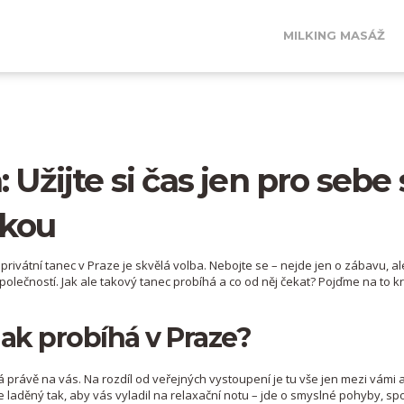
MILKING MASÁŽ
 Užijte si čas jen pro sebe 
rkou
ivátní tanec v Praze je skvělá volba. Nebojte se – nejde jen o zábavu, ale
polečností. Jak ale takový tanec probíhá a co od něj čekat? Pojďme na to k
 jak probíhá v Praze?
 právě na vás. Na rozdíl od veřejných vystoupení je tu vše jen mezi vámi 
je laděný tak, aby vás vyladil na relaxační notu – jde o smyslné pohyby, sp