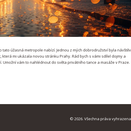
o tato úžasná metropole nabízí. Jednou z mých dobrodružství byla návště
t, která mi ukázala novou stránku Prahy. Rád bych s vámi sdílel dojmy a
í. Umožní vám to nahlédnout do světa privátního tance a masáže v Praze.
© 2026. Všechna práva vyhrazena