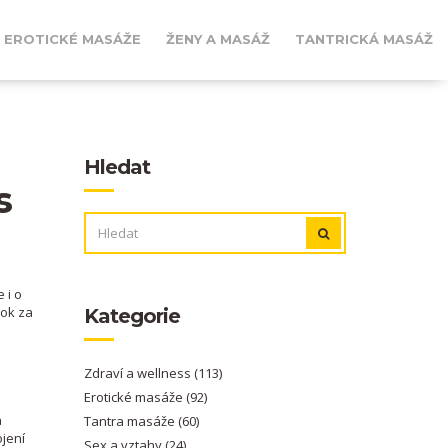
EROTICKÉ MASÁŽE
ŽENY A MASÁŽ
TANTRICKÁ MASÁŽ
Hledat
s
VYHLEDÁVÁNÍ:
 i o
rok za
Kategorie
Zdraví a wellness
(113)
Erotické masáže
(92)
a
Tantra masáže
(60)
ojení
Sex a vztahy
(24)