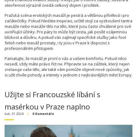
otevřenost výrazně zvedá celkový dojem i prožitek.
Pražská scéna erotických masáží je pestrá a většinou přívětivá i pro
začátečníky. Pokud hledáte inspiraci, určitě stojí za vyzkoušení tantra
masáže nebo masáže tělo na tělo, které jsou často chválené pro své
uvolňující účinky. Pro páry to může být cesta, jak posílit vzájemnou
blízkost a důvěru. A pokud vás zajímají specifické služby jako foot
fetish nebo masáž prostaty, i ty jsou v Praze k dispozici s
profesionálním přístupem.
Pamatujte, že masáž je první o vás a vašem komfortu. Pokud něco
nesedí, vždy máte právo říct ne. Připravte se na zážitek, který nejen
zrelaxuje vaše tělo, ale také vám pomůže objevit nové způsoby, jak
si užít chvíle pohody a intimity v jednom z nejkrásnějších měst Evropy.
Užijte si Francouzské líbání s
masérkou v Praze naplno
kvě, 31 2024
0 Komentáře