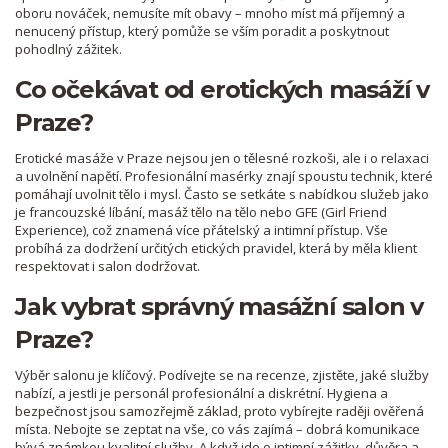
oboru nováček, nemusíte mít obavy – mnoho míst má příjemný a
nenucený přístup, který pomůže se vším poradit a poskytnout
pohodlný zážitek.
Co očekávat od erotických masáží v
Praze?
Erotické masáže v Praze nejsou jen o tělesné rozkoši, ale i o relaxaci
a uvolnění napětí. Profesionální masérky znají spoustu technik, které
pomáhají uvolnit tělo i mysl. Často se setkáte s nabídkou služeb jako
je francouzské líbání, masáž tělo na tělo nebo GFE (Girl Friend
Experience), což znamená více přátelský a intimní přístup. Vše
probíhá za dodržení určitých etických pravidel, která by měla klient
respektovat i salon dodržovat.
Jak vybrat správný masážní salon v
Praze?
Výběr salonu je klíčový. Podívejte se na recenze, zjistěte, jaké služby
nabízí, a jestli je personál profesionální a diskrétní. Hygiena a
bezpečnost jsou samozřejmě základ, proto vybírejte raději ověřená
místa. Nebojte se zeptat na vše, co vás zajímá – dobrá komunikace
bývá známkou kvalitní služby. A když jde o intimní zážitky, důvěra a