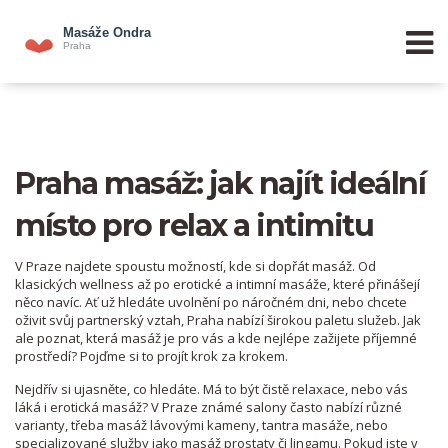
Praha masáž: jak najít ideální
místo pro relax a intimitu
V Praze najdete spoustu možností, kde si dopřát masáž. Od
klasických wellness až po erotické a intimní masáže, které přinášejí
něco navíc. Ať už hledáte uvolnění po náročném dni, nebo chcete
oživit svůj partnerský vztah, Praha nabízí širokou paletu služeb. Jak
ale poznat, která masáž je pro vás a kde nejlépe zažijete příjemné
prostředí? Pojďme si to projít krok za krokem.
Nejdřív si ujasněte, co hledáte. Má to být čistě relaxace, nebo vás
láká i erotická masáž? V Praze známé salony často nabízí různé
varianty, třeba masáž lávovými kameny, tantra masáže, nebo
specializované služby jako masáž prostaty či lingamu. Pokud jste v