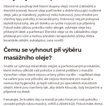
Obecně se používají dvě hlavní skupiny olejů: nosné (základní) a
éterické (vonné). Nosné oleje patří tenké a dobře klouzající rostlinné
oleje, jako je mandlový, jojobový nebo kokosový. Jsou vhodné pro
všechny typy pokožky a nezanáší póry. Kokosový olej při pokojové
teplotě bývá tuhý, ale při doteku se rychle rozpustí a je příjemný.
Pokud máte citlivou pokožku nebo alergie, vybírejte oleje bez
přidaných látek a parfemací. Éterické oleje se do základního oleje
přidávají pro vůni a mohou přinášet i terapeutické účinky, třeba
levandule uklidní, eukalyptus zase osvěží.
Čemu se vyhnout při výběru
masážního oleje?
Snažte se vyhnout minerálním olejům a parfemovaným produktům,
které mohou uškodit vaší pokožce a zmírnit potěšení z masáže.
Vynechte i oleje, které nejsou určeny přímo na tělo – například oleje
na vaření jsou sice přírodní, ale nejsou testované pro masáž a
nemusí být hygienické. Je lepší sáhnout po speciálních masážních
olejích, které jsou navrženy tak, aby dobře klouzaly, byly bezpečné a
příjemné na dotek.
Pamatujte, že kvalitní olej na masáž je jako hmat pro vaši pokožku –
usnadní pohyb rukou maséra, zvlhčí a zklidní kůži. Pokud máte doma