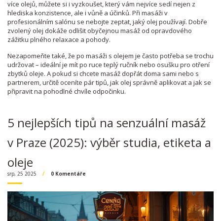
více olejů, můžete si i vyzkoušet, který vám nejvíce sedí nejen z
hlediska konzistence, ale i vůně a účinků. Při masáži v
profesionálním salónu se nebojte zeptat, jaký olej používají. Dobře
zvolený olej dokáže odlišit obyčejnou masáž od opravdového
zážitku plného relaxace a pohody.
Nezapomeňte také, že po masáži s olejem je často potřeba se trochu
udržovat – ideální je mít po ruce teplý ručník nebo osušku pro otření
zbytků oleje. A pokud si chcete masáž dopřát doma sami nebo s
partnerem, určitě oceníte pár tipů, jak olej správně aplikovat a jak se
připravit na pohodlné chvíle odpočinku.
5 nejlepších tipů na senzuální masáž
v Praze (2025): výběr studia, etiketa a
oleje
srp, 25 2025
0 Komentáře