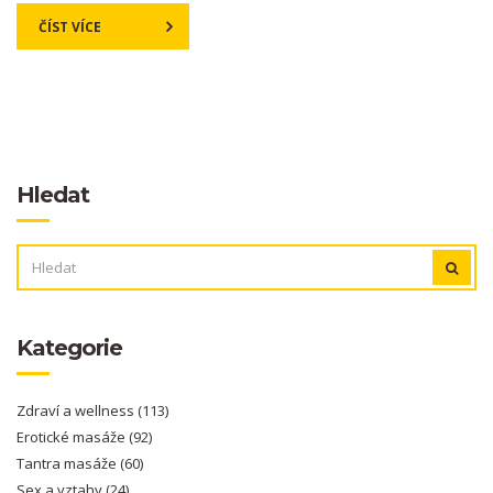
ČÍST VÍCE
Hledat
VYHLEDÁVÁNÍ:
Kategorie
Zdraví a wellness
(113)
Erotické masáže
(92)
Tantra masáže
(60)
Sex a vztahy
(24)