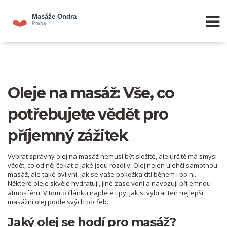
Oleje na masáž: Vše, co
potřebujete vědět pro
příjemný zážitek
Vybrat správný olej na masáž nemusí být složité, ale určitě má smysl
vědět, co od něj čekat a jaké jsou rozdíly. Olej nejen ulehčí samotnou
masáž, ale také ovlivní, jak se vaše pokožka cítí během i po ní.
Některé oleje skvěle hydratují, jiné zase voní a navozují příjemnou
atmosféru. V tomto článku najdete tipy, jak si vybrat ten nejlepší
masážní olej podle svých potřeb.
Jaký olej se hodí pro masáž?