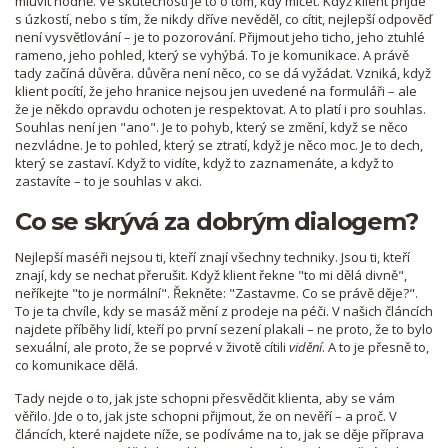
mluvit hodně. Ve skutečnosti je to o tom, kdy mlčet. Když klient přijde
s úzkostí, nebo s tím, že nikdy dříve nevěděl, co cítit, nejlepší odpověď
není vysvětlování – je to pozorování. Přijmout jeho ticho, jeho ztuhlé
rameno, jeho pohled, který se vyhýbá. To je komunikace. A právě
tady začíná důvěra.
důvěra
není něco, co se dá vyžádat. Vzniká, když
klient pocítí, že jeho hranice nejsou jen uvedené na formuláři – ale
že je někdo opravdu ochoten je respektovat. A to platí i pro
souhlas
.
Souhlas není jen "ano". Je to pohyb, který se změní, když se něco
nezvládne. Je to pohled, který se ztratí, když je něco moc. Je to dech,
který se zastaví. Když to vidíte, když to zaznamenáte, a když to
zastavíte – to je souhlas v akci.
Co se skrývá za dobrým dialogem?
Nejlepší maséři nejsou ti, kteří znají všechny techniky. Jsou ti, kteří
znají, kdy se nechat přerušit. Když klient řekne "to mi dělá divně",
neříkejte "to je normální". Řekněte: "Zastavme. Co se právě děje?".
To je ta chvíle, kdy se masáž mění z prodeje na péči. V našich článcích
najdete příběhy lidí, kteří po první sezení plakali – ne proto, že to bylo
sexuální, ale proto, že se poprvé v životě cítili
vidění
. A to je přesně to,
co komunikace dělá.
Tady nejde o to, jak jste schopni přesvědčit klienta, aby se vám
věřilo. Jde o to, jak jste schopni přijmout, že on nevěří – a proč. V
článcích, které najdete níže, se podíváme na to, jak se děje příprava