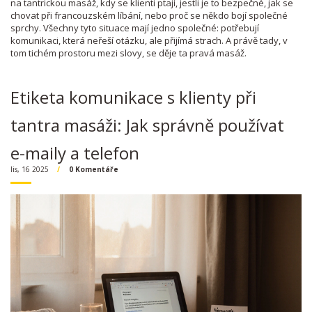
na tantrickou masáž, kdy se klienti ptají, jestli je to bezpečné, jak se
chovat při francouzském líbání, nebo proč se někdo bojí společné
sprchy. Všechny tyto situace mají jedno společné: potřebují
komunikaci, která neřeší otázku, ale přijímá strach. A právě tady, v
tom tichém prostoru mezi slovy, se děje ta pravá masáž.
Etiketa komunikace s klienty při
tantra masáži: Jak správně používat
e-maily a telefon
lis, 16 2025
0 Komentáře