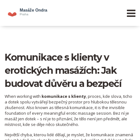
Komunikace s klienty v
erotických masážích: Jak
budovat důvěru a bezpečí
When working with
komunikace s klienty
,
proces, kde slova, ticho
a dotek spolu vytvářejí bezpečný prostor pro hlubokou tělesnou
zkušenost
. Also known as
tělesná komunikace
, it is the invisible
foundation of every meaningful erotic massage session.
Bez ní je
masáž jen dotek – s ní je to přiznání, že tělo není jen předmět, ale
místnost, kde se děje něco skutečného.
Největší chyba, kterou lidé dělají, je myslet, že komunikace znamená