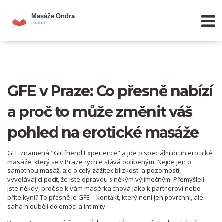
GFE v Praze: Co přesně nabízí
a proč to může změnit váš
pohled na erotické masáže
GFE znamená "Girlfriend Experience" a jde o speciální druh erotické
masáže, který se v Praze rychle stává oblíbeným. Nejde jen o
samotnou masáž, ale o celý zážitek blízkosti a pozornosti,
vyvolávající pocit, že jste opravdu s někým výjimečným. Přemýšleli
jste někdy, proč se k vám masérka chová jako k partnerovi nebo
přítelkyni? To přesně je GFE – kontakt, který není jen povrchní, ale
sahá hlouběji do emocí a intimity.