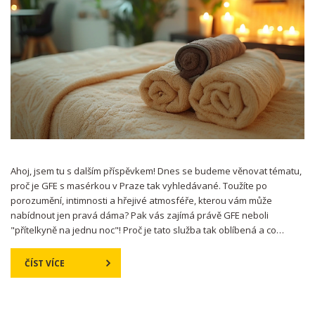
Ahoj, jsem tu s dalším příspěvkem! Dnes se budeme věnovat tématu,
proč je GFE s masérkou v Praze tak vyhledávané. Toužíte po
porozumění, intimnosti a hřejivé atmosféře, kterou vám může
nabídnout jen pravá dáma? Pak vás zajímá právě GFE neboli
"přítelkyně na jednu noc"! Proč je tato služba tak oblíbená a co
všechno můžete očekávat od dovedných masérek v Praze se
dozvíte v tomto článku. Sledujte můj blog a zůstaňte se mnou v
ČÍST VÍCE
kontaktu!