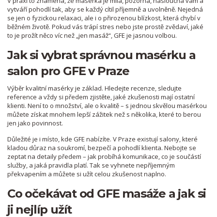
V praxi to znamená, že masérka je milá, pozorná, naslouchá vám a
vytváří pohodlí tak, aby se každý cítil příjemně a uvolněně. Nejedná
se jen o fyzickou relaxaci, ale i o přirozenou blízkost, která chybí v
běžném životě. Pokud vás trápí stres nebo jste prostě zvědaví, jaké
to je prožít něco víc než „jen masáž“, GFE je jasnou volbou.
Jak si vybrat správnou masérku a
salon pro GFE v Praze
Výběr kvalitní masérky je základ. Hledejte recenze, sledujte
reference a vždy si předem zjistěte, jaké zkušenosti mají ostatní
klienti. Není to o množství, ale o kvalitě – s jednou skvělou masérkou
můžete získat mnohem lepší zážitek než s několika, které to berou
jen jako povinnost.
Důležité je i místo, kde GFE nabízíte. V Praze existují salony, které
kladou důraz na soukromí, bezpečí a pohodlí klienta. Nebojte se
zeptat na detaily předem – jak probíhá komunikace, co je součástí
služby, a jaká pravidla platí. Tak se vyhnete nepříjemným
překvapením a můžete si užít celou zkušenost naplno.
Co očekávat od GFE masáže a jak si
ji nejlíp užít