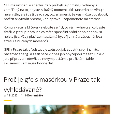
GFE masáž není o spěchu. Celý průběh je pomalý, uvolněný a
zaměřený na to, abyste si každý moment užili. Masérka se věnuje
nejen tělu, ale i vaší psychice, což znamená, že vás může povzbudit,
potěšit a vytvořit prostor, kde opravdu zapomenete na starosti.
Komunikace je klíčová – nebojte se říct, co vám vyhovuje, co byste
chtěli, a jestli je něco, na co máte speciální přání nebo naopak si
nejste jistí. Vždy platí, že masáž má být příjemná a zábavná, bez
stresu a nucených momentů.
GFE v Praze tak představuje způsob, jak zpestřit svoji intimitu,
načerpat energii a zažít něco víc než jen obyčejnou masáž. Pokud
jste připraveni otevřít se novým pocitům a prožitkům, tahle
zkušenost vám může hodně dát.
Proč je gfe s masérkou v Praze tak
vyhledávané?
zář, 8 2023
0 Komentáře