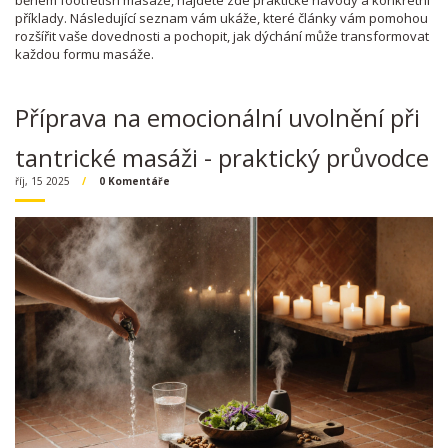
během footfetish masáže, najdete zde praktické návody a konkrétní
příklady. Následující seznam vám ukáže, které články vám pomohou
rozšířit vaše dovednosti a pochopit, jak dýchání může transformovat
každou formu masáže.
Příprava na emocionální uvolnění při
tantrické masáži - praktický průvodce
říj, 15 2025
0 Komentáře