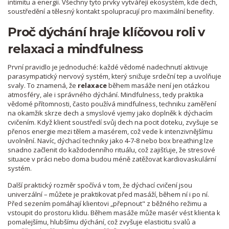
intimitu a energii
. Všechny tyto prvky vytvářejí ekosystém, kde dech,
soustředění a tělesný kontakt spolupracují pro maximální benefity.
Proč dýchání hraje klíčovou roli v
relaxaci a mindfulness
První pravidlo je jednoduché: každé vědomé nadechnutí aktivuje
parasympatický nervový systém, který snižuje srdeční tep a uvolňuje
svaly. To znamená, že
relaxace
během masáže není jen otázkou
atmosféry, ale i správného dýchání. Mindfulness, tedy praktika
vědomé přítomnosti, často používá
mindfulness
,
techniku zaměření
na okamžik skrze dech a smyslové vjemy
jako doplněk k dýchacím
cvičením. Když klient soustředí svůj dech na pocit doteku, zvyšuje se
přenos energie mezi tělem a masérem, což vede k intenzivnějšímu
uvolnění. Navíc, dýchací techniky jako 4‑7‑8 nebo box breathing lze
snadno začlenit do každodenního rituálu, což zajišťuje, že stresové
situace v práci nebo doma budou méně zatěžovat kardiovaskulární
systém.
Další praktický rozměr spočívá v tom, že dýchací cvičení jsou
univerzální – můžete je praktikovat před masáží, během ní i po ní.
Před sezením pomáhají klientovi „přepnout" z běžného režimu a
vstoupit do prostoru klidu. Během masáže může masér vést klienta k
pomalejšímu, hlubšímu dýchání, což zvyšuje elasticitu svalů a