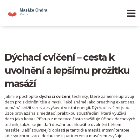
Dýchací cvičení – cesta k
uvolnění a lepšímu prožitku
masáží
Jakmile pochopíte
dýchací cvičení
,
techniky, které záměrně upravují
dech pro zklidnění těla a mysli
. Také známé jako
breathing exercises
,
pomáhá snížit stres a zvyšovat vnitřní energii. Dýchací cvičení jsou
úzce provázána s
meditací
,
praktikou soustředění, která využívá
dech jako kotvu
. Přístup z meditace často rozšiřuje účinek dechových
technik, takže se jim daří dosáhnout hlubšího uvolnění během
masáže. Další související oblastí je
tantrická masáž
,
intimní terapie,
kde synchronizace dechu mezi partnerem a masérem zvyšuje