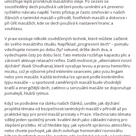
umožňuje lepší proniknutí masážního oleje. Po sezení se
soustředěný dech používá k udržení pocitu uvolnění a k prevenci
rychlého návratu napětí. Tento přístup je často zmiňován v našich
článcích o tantrické masáži v přírodě, footfetish masáži a dokonce i
při GFE masážích, kde se dech používá k nastavení hranic a
souhlasu.
V praxi existuje několik osvědčených technik, které můžete začlenit
do svého masážního rituálu. Například „progresivní dech“ – pomalu
vdechujete nosem po dobu čtyř sekund, držíte dech dva, a
vydechujete ústy po dobu šest. Tato metoda rozšiřuje kapacitu plic a
zároveň aktivuje relaxační reflex. Další možnost je „alternativní nosní
dýchání“ (Nadi Shodhana), které vyvažuje levou a pravou hemisféru
mozku, což je výborné před intimními seancemi, jako jsou lingam
nebo yoni masáže. Každá technika lze upravit podle konkrétního
typu masáže – u sportovně zaměřených masáží bude vhodnější
kratší a energičtější dech, zatímco u senzuální masáže se doporučuje
pomalejší, hlubší rytmus.
Když se podíváme na sbírku našich článků, uvidíte, jak dýchání
proplétá témata od bezpečnosti tantrických masáží v přírodě až po
praktické tipy pro první masáž prostaty v Praze. Všechna tato témata
sdílejí jeden společný prvek: kvalitní dech jako základní nástroj pro
zlepšení prožitku. Ať už hledáte tipy, jak vytvořit správnou atmosféru,
nebo chcete pochopit, jak dech ovlivňuje hormonální rovnováhu