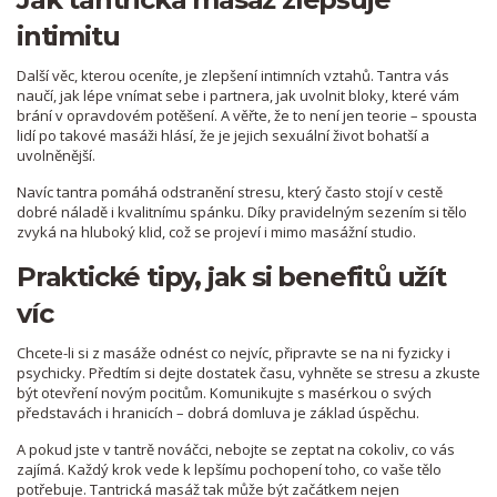
intimitu
Další věc, kterou oceníte, je zlepšení intimních vztahů. Tantra vás
naučí, jak lépe vnímat sebe i partnera, jak uvolnit bloky, které vám
brání v opravdovém potěšení. A věřte, že to není jen teorie – spousta
lidí po takové masáži hlásí, že je jejich sexuální život bohatší a
uvolněnější.
Navíc tantra pomáhá odstranění stresu, který často stojí v cestě
dobré náladě i kvalitnímu spánku. Díky pravidelným sezením si tělo
zvyká na hluboký klid, což se projeví i mimo masážní studio.
Praktické tipy, jak si benefitů užít
víc
Chcete-li si z masáže odnést co nejvíc, připravte se na ni fyzicky i
psychicky. Předtím si dejte dostatek času, vyhněte se stresu a zkuste
být otevření novým pocitům. Komunikujte s masérkou o svých
představách i hranicích – dobrá domluva je základ úspěchu.
A pokud jste v tantrě nováčci, nebojte se zeptat na cokoliv, co vás
zajímá. Každý krok vede k lepšímu pochopení toho, co vaše tělo
potřebuje. Tantrická masáž tak může být začátkem nejen