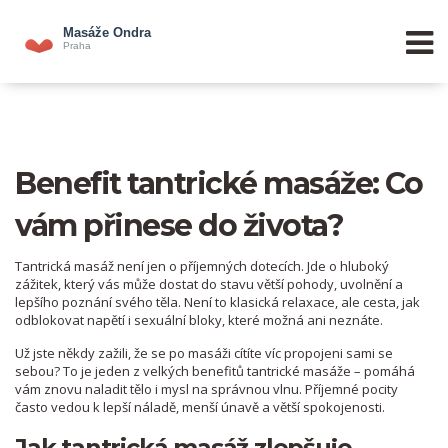
Benefit tantrické masáže: Co
vám přinese do života?
Tantrická masáž není jen o příjemných dotecích. Jde o hluboký
zážitek, který vás může dostat do stavu větší pohody, uvolnění a
lepšího poznání svého těla. Není to klasická relaxace, ale cesta, jak
odblokovat napětí i sexuální bloky, které možná ani neznáte.
Už jste někdy zažili, že se po masáži cítíte víc propojeni sami se
sebou? To je jeden z velkých benefitů tantrické masáže – pomáhá
vám znovu naladit tělo i mysl na správnou vlnu. Příjemné pocity
často vedou k lepší náladě, menší únavě a větší spokojenosti.
Jak tantrická masáž zlepšuje