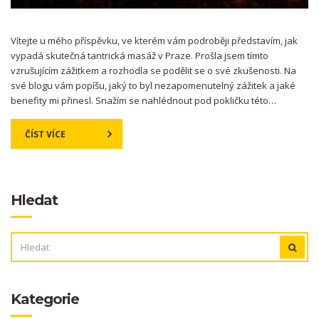
Vítejte u mého příspěvku, ve kterém vám podroběji představím, jak
vypadá skutečná tantrická masáž v Praze. Prošla jsem tímto
vzrušujícím zážitkem a rozhodla se podělit se o své zkušenosti. Na
své blogu vám popíšu, jaký to byl nezapomenutelný zážitek a jaké
benefity mi přinesl. Snažím se nahlédnout pod pokličku této
starodávné praxe, a také nastínit, co můžete očekávat, pokud se
rozhodnete vyzkoušet tantrickou masáž v Praze.
ČÍST VÍCE
Hledat
VYHLEDÁVÁNÍ:
Kategorie